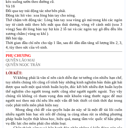
kéo xuống sườn theo đường cũ.
Và 16
Ðổi qua tay trái động tác như bên phải.
Ðộng tác hít vào: xoa lòng bàn tay cho nóng.
Thở chậm với động tác: Lòng bàn tay xoa vùng gò má trong khi các ngón
tay từ cánh mũi theo hốc mắt qua thái dương, vòng về cánh mũi (xoa 3
vòng) Sau đó lòng bàn tay bịt kín 2 lỗ tai và các ngón tay gõ đều đều lên
xương chẩm ( vùng sọ khỉ ).
Hết bài tập.
Thời gian đầu chỉ nên cho tập 1 lần, sau đó dần dần tăng số lượng lên 2, 3,
4, tùy theo sức của võ sinh.
PHỤ CHƯƠNG
QUYỀN LÃO MAI
QUYỀN NGỌC TRẢN
LỜI KẾT:
Vì không phải là văn sĩ nên cách diễn đạt tư tưởng còn nhiều hạn chế,
tuy nhiên chúng tôi cũng cố trình bày những kinh nghiệm bản thân gặt hái
được qua suốt một quá trình huấn luyện, đúc kết bởi nhiều đợt huấn luyện
thể nghiệm cho người trong nước cũng như người ngước ngoài. Tuy vậy
chúng tôi không có tham vọng đưa một khuôn vàng thước ngọc để mọi
người noi theo mà chỉ nêu lên một vấn đề bức thiết có tính thời đại trong
cuộc phát triển môn phái hiện nay.
Mong rằng chủ đề của quyển luận án này sẽ là một đề tài lôi cuốn
nhiều người bàn bạc sôi nổi để chúng ta cùng nhau rút ra những phương
pháp huấn luyện thật khoa học, hiệu quả, mang tầm vóc quốc tế hầu phục
vụ đắc lực cho môn phái cho nhân loại.
Chân thành cảm tạ và hân hạnh đón nhận nhũng ý kiến đóng góp của