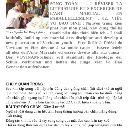
SONG TOÀN " - " RÉVISER LA
LITÉRATURE ET S'EXCERCER DE
L'ART MARTIAL EN
PARALLÈLLEMENT ". 02. VIỆT
VÕ ÐẠO SINH : Nguyện trung kiên
phát huy môn phái, xây dựng thế hệ
thanh niên dấn thân hiến ích - I shall
Cố vs.Nguyễn Anh Dũng ( phải )
faithfully build up my martial arts discipline and develop a
new generation of Vovinam youth - Etre fidèle à l’Idéal du
Vovinam et être dévoué à sa noble cause - Essere fedele
all’idea dell’Arte Marziale ed essere devoto alla sua causa -
Der VOVINAM-Schüler soll standhaft die Ideologie der
Schule verbreiten und helfen die junge Viet Vo Dao
Generation aufzubauen.
CHÚ Ý QUAN TRỌNG :
Sau khi tập xong bài này nên đứng dan grộng chân (hít sâu) - từ từ ngồi
qua một phía theo kiểu xá tấn, càng sát càng tốt, chân còn lại duỗi thẳng
bàn chân gập ngang cả 2 lòng bàn chân đều phải teíp đất - (thở ra) - lập lại
cũng như vậy ở phía bên kia. động tác được thực hiện khoảng 5 lần.
BÀI TẬP DẼO CHÂN : Gồm 3 tư thế:
Ngồi sát đất dang chân hết tầm, lưng thẳng hướng bàn chân thẳng đứng.
Gối thẳng
Ðộng tác khi hít vào: 2 tay song song qua mặt đưa cao, bàn tay xoè.
Thở ra đồng thời với động tác đặt úp tay xuống đất, gập sát người đến khi