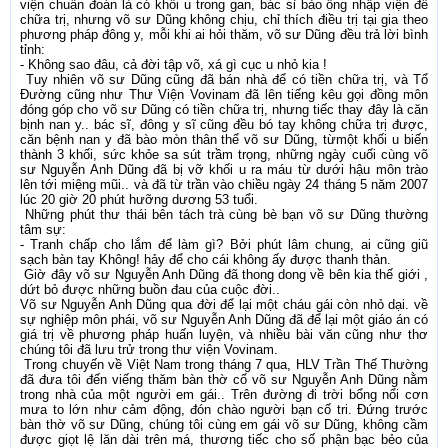
viện chuẩn đoán là có khối u trong gan, bác sỉ bảo ông nhập viện để
chữa trị, nhưng võ sư Dũng không chịu, chỉ thích điều trị tại gia theo
phương pháp đông y, mỗi khi ai hỏi thăm, võ sư Dũng đều trả lời bình
tỉnh:
- Không sao đâu, cả đời tập võ, xá gì cục u nhỏ kia !
Tuy nhiên võ sư Dũng cũng đã bán nhà để có tiền chữa trị, và Tổ
Đường cũng như Thư Viện Vovinam đã lên tiếng kêu gọi đồng môn
đóng góp cho võ sư Dũng có tiền chữa trị, nhưng tiếc thay đây là căn
bịnh nan y.. bác sĩ, đông y sĩ cũng đều bó tay không chữa trị được,
căn bệnh nan y đã bào mòn thân thể võ sư Dũng, từmột khối u biến
thành 3 khối, sức khỏe sa sút trầm trọng, những ngày cuối cùng võ
sư Nguyễn Anh Dũng đã bị vỡ khối u ra máu từ dưới hậu môn trào
lên tới miệng mũi.. và đã từ trần vào chiều ngày 24 tháng 5 năm 2007
lúc 20 giờ 20 phút hưỡng dương 53 tuổi.
Những phút thư thái bên tách trà cùng bè bạn võ sư Dũng thường
tâm sự:
- Tranh chấp cho lắm để làm gì? Bởi phút lâm chung, ai cũng giũ
sạch bàn tay Không! hảy để cho cái không ấy được thanh thản.
Giờ đây võ sư Nguyễn Anh Dũng đã thong dong về bên kia thế giới ,
dứt bỏ được những buồn đau của cuộc đời..
Võ sư Nguyễn Anh Dũng qua đời để lại một cháu gái còn nhỏ dại. về
sự nghiệp môn phái, võ sư Nguyễn Anh Dũng đã để lại một giáo án có
giá trị về phương pháp huấn luyện, và nhiều bài văn cũng như thơ
chúng tôi đã lưu trử trong thư viện Vovinam.
Trong chuyến về Việt Nam trong tháng 7 qua, HLV Trần Thế Thường
đã đưa tôi đến viếng thăm bàn thờ cố võ sư Nguyễn Anh Dũng nằm
trong nhà của một người em gái.. Trên đường đi trời bổng nổi cơn
mưa to lớn như cảm động, đón chào người bạn cố tri. Đứng trước
bàn thờ võ sư Dũng, chúng tôi cùng em gái võ sư Dũng, không cầm
được giọt lệ lăn dài trên má, thương tiếc cho số phận bạc bẻo của