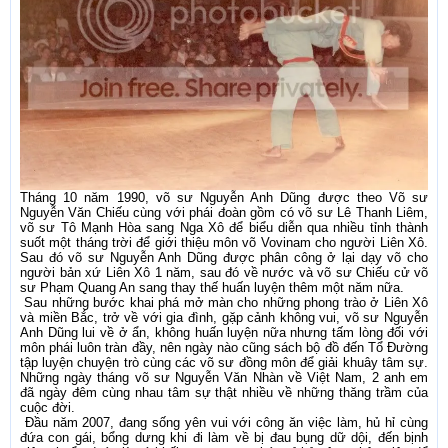
Tháng 10 năm 1990, võ sư Nguyễn Anh Dũng được theo Võ sư
Nguyễn Văn Chiếu cùng với phái đoàn gồm có võ sư Lê Thanh Liêm,
võ sư Tô Mạnh Hòa sang Nga Xô để biểu diễn qua nhiều tỉnh thành
suốt một tháng trời để giới thiệu môn võ Vovinam cho người Liên Xô.
Sau đó võ sư Nguyễn Anh Dũng được phân công ở lại dạy võ cho
người bản xứ Liên Xô 1 năm, sau đó về nước và võ sư Chiếu cử võ
sư Phạm Quang An sang thay thế huấn luyện thêm một năm nữa.
Sau những bước khai phá mở màn cho những phong trào ở Liên Xô
và miền Bắc, trở về với gia đình, gặp cảnh không vui, võ sư Nguyễn
Anh Dũng lui về ở ẩn, không huấn luyện nữa nhưng tấm lòng đối với
môn phái luôn tràn đầy, nên ngày nào cũng sách bộ đồ đến Tổ Đường
tập luyện chuyện trò cùng các võ sư đồng môn để giải khuây tâm sự.
Những ngày tháng võ sư Nguyễn Văn Nhàn về Việt Nam, 2 anh em
đã ngày đêm cùng nhau tâm sự thật nhiều về những thăng trầm của
cuộc đời.
Đầu năm 2007, đang sống yên vui với công ăn việc làm, hủ hỉ cùng
đứa con gái, bổng dưng khi đi làm về bị đau bụng dữ dội, đến bịnh