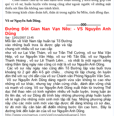
quí vị võ sư, huấn luyện viên trong cũng như ngoài ngước về những mặt
thiếu sót lầm lẫn không sao tránh khỏi.
Trân trong kính chào đoàn kết, thân ái trong nghĩa Sư Môn, tình đồng đạo.
Võ sư Nguyễn Anh Dũng.
--------------000--------------
Đường Đời Gian Nan Vạn Nẽo: - VS Nguyễn Anh
Dũng
Sat - 12/01/2007 13:45
Mỗi lần về Việt Nam tập huấn tại Tổ Đường
vào những buổi trưa là được gặp và tập
chung với nhiều võ sư cao cấp
như võ sư Lại Văn Thám, võ sư Trần Thế Cường, võ sư Mai Văn
Hiệp, võ sư Nguyễn Văn Hiệp, võ sư Hồ Tấn Đãi, võ sư Nguyễn
Thanh Hoàng , võ sư Lê Thanh Liêm… và nhất là một người siêng
năng thầm lặng ngày nào cũng có mặt là võ sư Nguyễn Anh Dũng.
Các võ sư nầy ngày nào cũng đến Tổ Đường tập vào buổi trưa
khoảng từ 2 giờ đến 4-5 giờ chiều… chúng tôi tập chung, ôn luyện
đòn thế với sự chỉ dẫn của võ sư Chánh văn Phòng Nguyễn Văn Sen.
Võ sư Nguyễn Anh Dũng dáng người vừa vặn không to cao như
những võ sư khác, nhưng tay chân cứng chắc, đánh đòn vững chải
và mạnh vô cùng. Võ sư Nguyễn Anh Dũng xuất thân từ trường Thể
dục thể thao nên có kinh nghiệm nhiều về huấn luyện, trong luận án
thi lên đai, võ sư Dũng đã trình bày những phương pháp huấn luyện
về té ngã cho những môn sinh mới tập rất hay. Những phương pháp
nầy cho các môn sinh mới vào tập được dễ dàng không có sợ đau,
từ đó mới lấy căn bản để điđến những bước lộn cao hơn.. Đây là
đường link đến luận án của võ sư Nguyễn Anh Dũng.
http://www.vovinamus.com/viet/vsnadungluanan1.htm