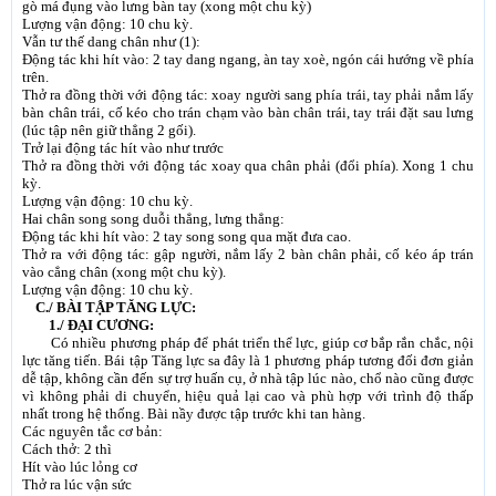
gò má đụng vào lưng bàn tay (xong một chu kỳ)
Lượng vận động: 10 chu kỳ.
Vẫn tư thế dang chân như (1):
Ðộng tác khi hít vào: 2 tay dang ngang, àn tay xoè, ngón cái hướng về phía
trên.
Thở ra đồng thời với động tác: xoay người sang phía trái, tay phải nắm lấy
bàn chân trái, cố kéo cho trán chạm vào bàn chân trái, tay trái đặt sau lưng
(lúc tập nên giữ thẳng 2 gối).
Trở lại động tác hít vào như trước
Thở ra đồng thời với động tác xoay qua chân phải (đổi phía). Xong 1 chu
kỳ.
Lượng vận động: 10 chu kỳ.
Hai chân song song duỗi thẳng, lưng thẳng:
Ðộng tác khi hít vào: 2 tay song song qua mặt đưa cao.
Thở ra với động tác: gập người, nắm lấy 2 bàn chân phải, cố kéo áp trán
vào cẳng chân (xong một chu kỳ).
Lượng vận động: 10 chu kỳ.
C./ BÀI TẬP TĂNG LỰC:
1./ ÐẠI CƯƠNG:
Có nhiều phương pháp để phát triển thể lực, giúp cơ bắp rắn chắc, nội
lực tăng tiến. Bái tập Tăng lực sa đây là 1 phương pháp tương đối đơn giản
dễ tập, không cần đến sự trợ huấn cụ, ở nhà tập lúc nào, chổ nào cũng được
vì không phải di chuyển, hiệu quả lại cao và phù hợp với trình độ thấp
nhất trong hệ thống. Bài nầy được tập trước khi tan hàng.
Các nguyên tắc cơ bản:
Cách thở: 2 thì
Hít vào lúc lỏng cơ
Thở ra lúc vận sức