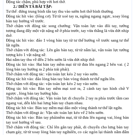
Ðộng tác chậm, phù hợp với hơi thở.
2./ DIỄN TẢ BÀI TẬP:
Tư thế: đứng trung bình tấn tay thu vào sườn hơi thở bình thường.
Ðộng tác hít vào: (lỏng cơ). Từ từ xoè tay ra, ngâng ngang ngực, xoay lòng
bàn tay hường về trước.
Thở chậm với động tác song chưởng: Vận toàn lực vào đôi tay, tưởng
tượng đang đẩy một vật nặng nề ở phía trước, tay vừa thẳng là vừa dứt nhịp
thở.
Ðộng tác hít vào: đảo 1 vòng bàn tay từ tư thế hướng về trước sang tư thế
lật ngữa.
Thở chậm với động tác: Lên gân bàn tay, từ từ nắm lại, vận toàn lực tưởng
tượng kéo 1 vật nặng nề.
Hai nắm tay thu về đến 2 bên sườn là vừa dứt nhịp thở.
Ðộng tác hít vào: Hai bàn tay mềm mại từ từ đưa lên ngang 2 bên vai. ( 2
lòng bàn tay hướng ra 2 phía trái phải).
Thở chậm với động tác: vận toàn lực kéo 2 tay vào sườn.
Ðộng tác hít vào: đảo lòng bàn tay bàn vòng thành tư thế ngữa lên.
Thở chậm với động tác: vận toàn lực kéo 2 tay vào sườn.
Ðộng tác hít vào: Bàn tay mềm mại xoè ra, 2 cánh tay tạo hình chử V
ngược , lòng bàn tay hướng hậu.
Thở chậm với động tác: Vận toàn lực di chuyển 2 tay ra phía trước tầm cao
ngang vai, dến khi hai lưng bàn tay chạm nhau.
Ðộng tác hít vào: Bàn tay mềm mại đảo một vòng thành tư thế lật ngữa.
Thở chậm với độngt ác: Vận sức toàn lực kéo vể 2 bên sườn.
Ðộng tác hít vào: Bàn tay phảimềm mại, từ từ đưa lên ngang vai, lòng bàn
tay xoè hướng về sau.
Thở chậm với động tác: Chỉ lên gân tay phải, di chuyển cho lưng bàn tay
chạm gáy, từ từ xoay lòng bàn tay ngữalên, co các ngón lại thành nằm đấm