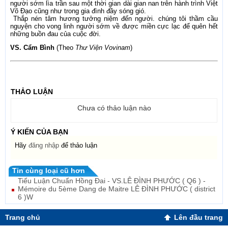
người sớm lìa trần sau một thời gian dài gian nan trên hành trình Việt
Võ Đạo cũng như trong gia đình đầy sóng gió.
Thắp nén tâm hương tưởng niệm đến người. chúng tôi thầm cầu
nguyện cho vong linh người sớm về được miền cực lạc để quên hết
những buồn đau của cuộc đời.
VS. Cẩm Bình
(Theo
Thư Viện Vovinam
)
THẢO LUẬN
Chưa có thảo luận nào
Ý KIẾN CỦA BẠN
Hãy
đăng nhập
để thảo luận
Tin cùng loại cũ hơn
Tiểu Luận Chuẩn Hồng Đai - VS.LÊ ĐÌNH PHƯỚC ( Q6 ) -
Mémoire du 5ème Dang de Maitre LÊ ĐÌNH PHƯỚC ( district
6 )W
Trang chủ
Lên đầu trang