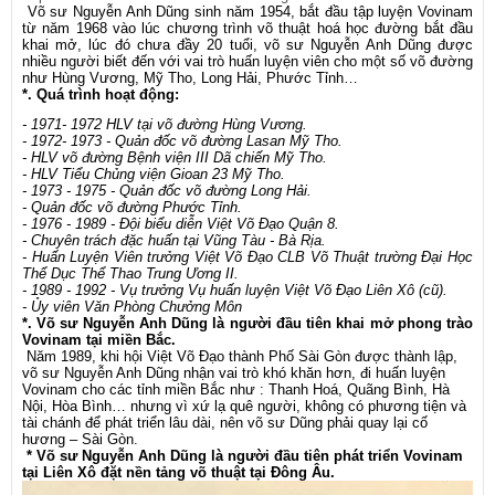
Võ sư Nguyễn Anh Dũng sinh năm 1954, bắt đầu tập luyện Vovinam
từ năm 1968 vào lúc chương trình võ thuật hoá học đường bắt đầu
khai mở, lúc đó chưa đầy 20 tuổi, võ sư Nguyễn Anh Dũng được
nhiều người biết đến với vai trò huấn luyện viên cho một số võ đường
như Hùng Vương, Mỹ Tho, Long Hải, Phước Tỉnh…
*. Quá trình hoạt động:
- 1971- 1972 HLV tại võ đường Hùng Vương.
- 1972- 1973 - Quản đốc võ đường Lasan Mỹ Tho.
- HLV võ đường Bệnh viện III Dã chiến Mỹ Tho.
- HLV Tiểu Chủng viện Gioan 23 Mỹ Tho.
- 1973 - 1975 - Quản đốc võ đường Long Hải.
- Quản đốc võ đường Phước Tỉnh.
- 1976 - 1989 - Ðội biểu diễn Việt Võ Ðạo Quận 8.
- Chuyên trách đặc huấn tại Vũng Tàu - Bà Rịa.
- Huấn Luyện Viên trưởng Việt Võ Ðạo CLB Võ Thuật trường Ðại Học
Thể Dục Thể Thao Trung Ương II.
- 1989 - 1992 - Vụ trưởng Vụ huấn luyện Việt Võ Ðạo Liên Xô (cũ).
- Ủy viên Văn Phòng Chưởng Môn
*. Võ sư Nguyễn Anh Dũng là người đầu tiên khai mở phong trào
Vovinam tại miền Bắc.
Năm 1989, khi hội Việt Võ Đạo thành Phố Sài Gòn được thành lập,
võ sư Nguyễn Anh Dũng nhận vai trò khó khăn hơn, đi huấn luyện
Vovinam cho các tỉnh miền Bắc như : Thanh Hoá, Quãng Bình, Hà
Nội, Hòa Bình… nhưng vì xứ lạ quê người, không có phương tiện và
tài chánh để phát triển lâu dài, nên võ sư Dũng phải quay lại cố
hương – Sài Gòn.
* Võ sư Nguyễn Anh Dũng là người đầu tiên phát triển Vovinam
tại Liên Xô đặt nền tảng võ thuật tại Đông Âu.